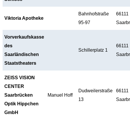
Bahnhofstraße
66111
Viktoria Apotheke
95-97
Saarb
Vorverkaufskasse
des
66111
Schillerplatz 1
Saarländischen
Saarb
Staatstheaters
ZEISS VISION
CENTER
Dudweilerstraße
66111
Saarbrücken
Manuel Hoff
13
Saarb
Optik Hippchen
GmbH