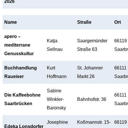
2026
Name
Straße
Ort
apero –
Katja
Saargemünder
66119
mediterrane
Sellnau
Straße 63
Saarb
Genusskultur
Buchhandlung
Kurt
St. Johanner
66111
Raueiser
Hoffmann
Markt 26
Saarb
Sabine
Die Kaffeebohne
66111
Winkler-
Bahnhofstr. 36
Saarbrücken
Saarb
Baronsky
Josephine
Koßmannstr. 15-
66119
Edeka Lonsdorfer