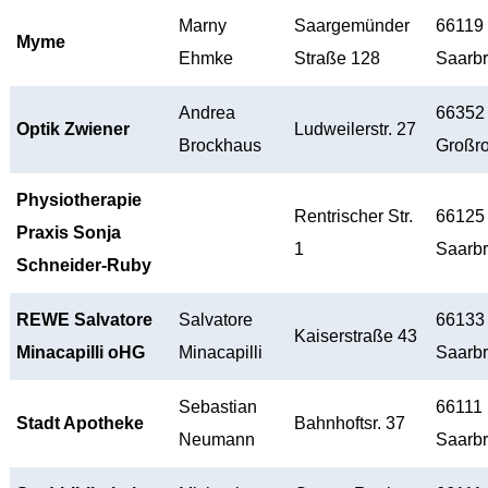
Marny
Saargemünder
66119
Myme
Ehmke
Straße 128
Saarb
Andrea
66352
Optik Zwiener
Ludweilerstr. 27
Brockhaus
Großro
Physiotherapie
Rentrischer Str.
66125
Praxis Sonja
1
Saarb
Schneider-Ruby
REWE Salvatore
Salvatore
66133
Kaiserstraße 43
Minacapilli oHG
Minacapilli
Saarb
Sebastian
66111
Stadt Apotheke
Bahnhoftsr. 37
Neumann
Saarb