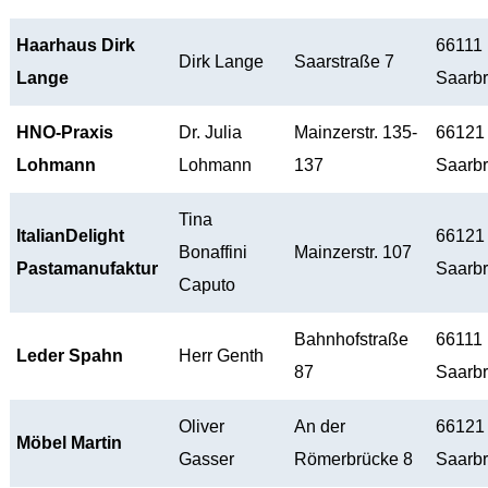
Haarhaus Dirk
66111
Dirk Lange
Saarstraße 7
Lange
Saarb
HNO-Praxis
Dr. Julia
Mainzerstr. 135-
66121
Lohmann
Lohmann
137
Saarb
Tina
ItalianDelight
66121
Bonaffini
Mainzerstr. 107
Pastamanufaktur
Saarb
Caputo
Bahnhofstraße
66111
Leder Spahn
Herr Genth
87
Saarb
Oliver
An der
66121
Möbel Martin
Gasser
Römerbrücke 8
Saarb