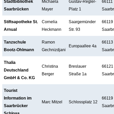
Stadtbibliothek
Michaela
Gustav-Regler-
66111
Saarbrücken
Mayer
Platz 1
Saarb
Stiftsapotheke St.
Cornelia
Saargemünder
66119
Arnual
Heckmann
Str. 93
Saarb
Tanzschule
Ramon
66113
Europaallee 4a
Bootz-Ohlmann
Gechnizdjani
Saarb
Thalia
Christina
Breslauer
66121
Deutschland
Berger
Straße 1a
Saarb
GmbH & Co. KG
Tourist
Information im
66119
Marc Mitzel
Schlossplatz 12
Saarbrücker
Saarb
Schloss