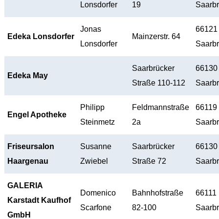
Lonsdorfer
19
Saarb
Jonas
66121
Edeka Lonsdorfer
Mainzerstr. 64
Lonsdorfer
Saarb
Saarbrücker
66130
Edeka May
Straße 110-112
Saarb
Philipp
Feldmannstraße
66119
Engel Apotheke
Steinmetz
2a
Saarb
Friseursalon
Susanne
Saarbrücker
66130
Haargenau
Zwiebel
Straße 72
Saarb
GALERIA
Domenico
Bahnhofstraße
66111
Karstadt Kaufhof
Scarfone
82-100
Saarb
GmbH