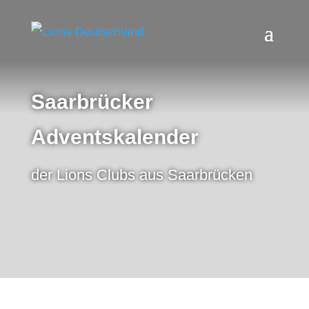
Saarbrücker
Adventskalender
der Lions Clubs aus Saarbrücken